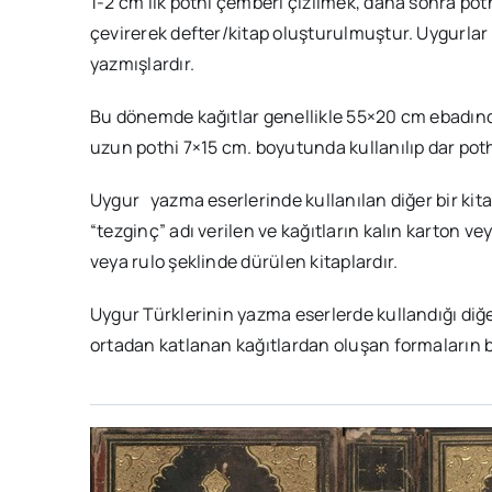
1-2 cm’lik pothi çemberi çizilmek, daha sonra pot
çevirerek defter/kitap oluşturulmuştur. Uygurlar 
yazmışlardır.
Bu dönemde kağıtlar genellikle 55×20 cm ebadınd
uzun pothi 7×15 cm. boyutunda kullanılıp dar pothi
Uygur yazma eserlerinde kullanılan diğer bir kitap
“tezginç” adı verilen ve kağıtların kalın karton v
veya rulo şeklinde dürülen kitaplardır.
Uygur Türklerinin yazma eserlerde kullandığı diğ
ortadan katlanan kağıtlardan oluşan formaların bir