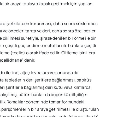
 bir araya toplayıp kapak geçirmek için yapılan
likle dış etkilerden korunması, daha sonra süslenmesi
ı ve önceleri tahta ve deri, daha sonra özel bezler
 dikilmesi suretiyle, şiraze denilen bir örme ile bir
 çeşitli güçlendirme metotları ile bunlara çeşitli
e (teclid) olarak ifade edilir. Ciltleme işini icra
ücellidhane” denir.
 derilerine, ağaç levhalara ve sonunda da
 tabletlerin deri şeritlere bağlanması, papirüs
eri şeritlerle bağlanmış deri kutu veya kılıflarda
ışılmış, bütün bunlar da bugünkü ciltçiliğin
çilik Romalılar döneminde tomar formundaki
ş parşömenlerin bir araya getirilmesi ile oluşturulan
lmuş kodekslerin benzer şekillerde (standartlarda)