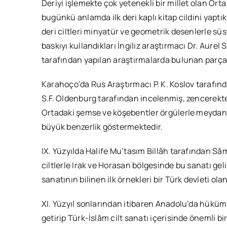
Deriyi işlemekte çok yetenekli bir millet olan Orta 
bugünkü anlamda ilk deri kaplı kitap cildini yaptıkl
deri ciltleri minyatür ve geometrik desenlerle süsley
baskıyı kullandıkları İngiliz araştırmacı Dr. Aurel
tarafından yapılan araştırmalarda bulunan parçal
Karahoço’da Rus Araştırmacı P. K. Koslov tarafın
S.F. Oldenburg tarafından incelenmiş, zencerekte 
Ortadaki şemse ve köşebentler örgülerle meydana g
büyük benzerlik göstermektedir.
IX. Y
üzyılda Halife Mu’tasım Billâh tarafından Sâma
ciltlerle Irak ve Horasan bölgesinde bu sanatı gel
sanatının bilinen ilk örnekleri bir Türk devleti ol
XI. Y
üzyıl sonlarından itibaren Anadolu’da hüküm
getirip Türk-İslâm cilt sanatı içerisinde önemli bi