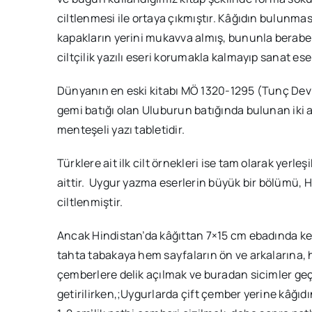
ciltlenmesi ile ortaya çıkmıştır. Kâğıdın bulunm
kapakların yerini mukavva almış, bununla beraber
ciltçilik yazılı eseri korumakla kalmayıp sanat eser
Dünyanın en eski kitabı MÖ 1320-1295 (Tunç Devri
gemi batığı olan Uluburun batığında bulunan iki aç
menteşeli yazı tabletidir.
Türklere ait ilk cilt örnekleri ise tam olarak yerl
aittir. Uygur yazma eserlerin büyük bir bölümü, H
ciltlenmiştir.
Ancak Hindistan’da kâğıttan 7×15 cm ebadında kesi
tahta tabakaya hem sayfaların ön ve arkalarına, 
çemberlere delik açılmak ve buradan sicimler geç
getirilirken,;Uygurlarda çift çember yerine kâğıdı