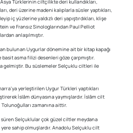
Asya Türklerinin ciltçilikte deri kullandıkları,
arı, deri üzerine madeni kalıplarla süsler yaptıkları,
ip iç yüzlerine yaldızlı deri yapıştırdıkları, klişe
 Stein ve Fransız Sinologlarından Paul Pelliot
ardan anlaşılmıştır.
dan bulunan Uygurlar dönemine ait bir kitap kapağı
basit asma filizi desenleri göze çarpmıştır.
elmiştir. Bu süslemeler Selçuklu ciltleri ile
rra’ya yerleştirilen Uygur Türkleri yaptıkları
iştirerek İslâm dünyasına yaymışlardır. İslâm cilt
an Tolunoğulları zamanına aittir.
 süren Selçuklular çok güzel ciltler meydana
r yere sahip olmuşlardır. Anadolu Selçuklu cilt