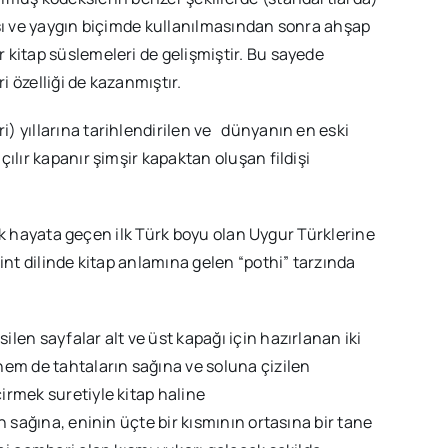
ası ve yaygın biçimde kullanılmasından sonra ahşap
 kitap süslemeleri de gelişmiştir. Bu sayede
i özelliği de kazanmıştır.
) yıllarına tarihlendirilen ve dünyanın en eski
ılır kapanır şimşir kapaktan oluşan fildişi
eşik hayata geçen ilk Türk boyu olan Uygur Türklerine
int dilinde kitap anlamına gelen “pothi” tarzında
len sayfalar alt ve üst kapağı için hazırlanan iki
hem de tahtaların sağına ve soluna çizilen
irmek suretiyle kitap haline
n sağına, eninin üçte bir kısmının ortasına bir tane