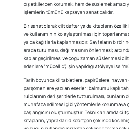
dış etkilerden korumak, hem de süslemek amacıyla
işlemlerin tümünü kapsayan sanat dalıdır.
Bir sanat olarak cilt defter ya da kitapların özel
ve kullanımının kolaylaştırılması için toparlanmas
ya da kağıtlarla kaplanmasıdır. Sayfaların birbirine
arada tutulması, dağılmasının önlenmesi; ardından
kaplar geçirilmesi ve çoğu zaman süslenmesi ciltlem
edenlere “mücellid”, işin yapıldığı atölyeye ise “m
Tarih boyunca kil tabletlere, papirüslere, hayvan
parşömenlere yazılan eserler; balmumu kaplı tahta
rulolarının deri şeritlerle tutturulması, bunların d
muhafaza edilmesi gibi yöntemlerle korunmaya çal
başlangıcını oluşturmuştur. Teknik anlamda cilt
kitapların, yaprakları dikdörtgen şeklinde kesilmi
ve bugün kullandığımız kitap şeklinde forma soku