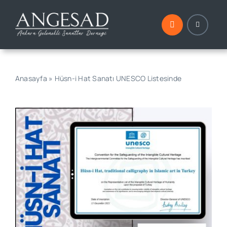
Skip
to
content
Anasayfa
»
Hüsn-i Hat Sanatı UNESCO Listesinde