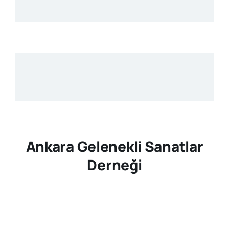
Ankara Gelenekli Sanatlar
Derneği