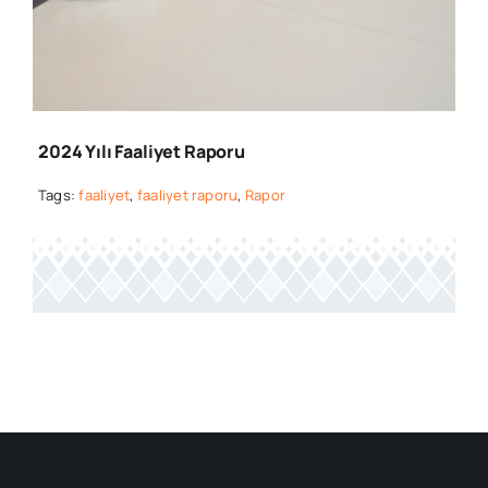
GABRIELLE-
HENDERSON-
2024 Yılı Faaliyet Raporu
HJCKKNWCXXQ-
Tags:
faaliyet
,
faaliyet raporu
,
Rapor
UNSPLASH