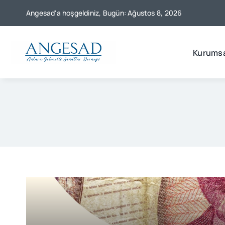
Skip
Angesad'a hoşgeldiniz, Bugün: Ağustos 8, 2026
to
content
Kurumsa