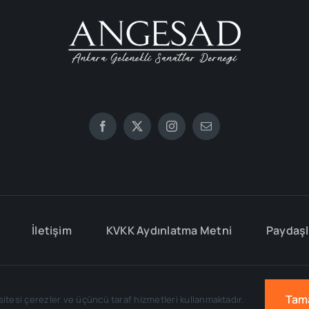
İletişim
KVKK Aydınlatma Metni
Paydaşl
2026 •
Angesad
• Tüm Hakları Saklıdır • Developed by
A. Ensar Kibar
Tam
itesi çerezler ve üçüncü taraf hizmetleri kullanmaktadır.