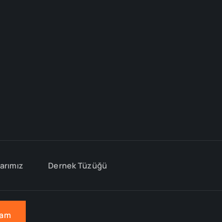
arımız
Dernek Tüzüğü
oğlu
am