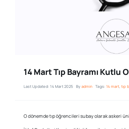
14 Mart Tıp Bayramı Kutlu 
Last Updated: 14 Mart 2025
By
admin
Tags:
14 mart
,
tıp 
O dönemde tıp öğrencileri subay olarak askeri üni