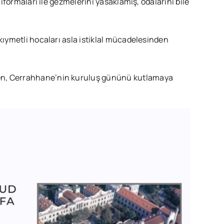
niformaları ile gezmelerini yasaklamış, odalarını bile
 kıymetli hocaları asla istiklal mücadelesinden
en, Cerrahhane’nin kuruluş gününü kutlamaya