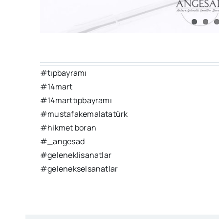
#tıpbayramı
#14mart
#14marttıpbayramı
#mustafakemalatatürk
#hikmet boran
#_angesad
#geleneklisanatlar
#gelenekselsanatlar