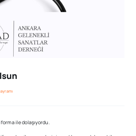
Olsun
bayramı
forma ile dolaşıyordu.