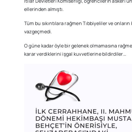
İtilaf Devletleri Komiserliği, öğrencilerin askeri ü
ellerinden almıştı.
Tüm bu sıkıntılara rağmen Tıbbiyeliler ve onların
vazgeçmedi.
O güne kadar öyle bir gelenek olmamasına rağm
karar verdiklerini işgal kuvvetlerine bildirdiler…