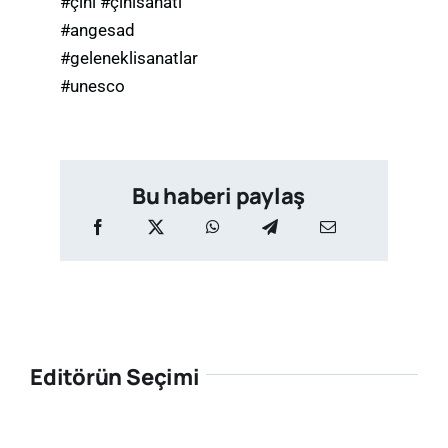
#çini #çinisanatı
#angesad
#geleneklisanatlar
#unesco
Bu haberi paylaş
Editörün Seçimi