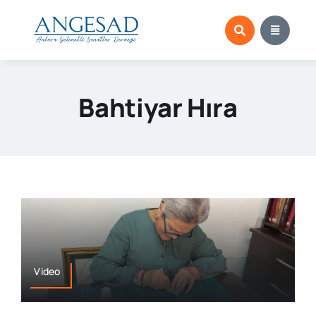
Skip
to
content
Bahtiyar Hıra
Video