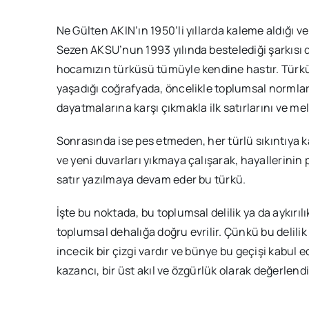
Ne Gülten AKIN’ın 1950’li yıllarda kaleme aldığı ve 
Sezen AKSU’nun 1993 yılında bestelediği şarkısı d
hocamızın türküsü tümüyle kendine hastır. Türküs
yaşadığı coğrafyada, öncelikle toplumsal normla
dayatmalarına karşı çıkmakla ilk satırlarını ve mel
Sonrasında ise pes etmeden, her türlü sıkıntıya k
ve yeni duvarları yıkmaya çalışarak, hayallerinin
satır yazılmaya devam eder bu türkü.
İşte bu noktada, bu toplumsal delilik ya da aykırı
toplumsal dehalığa doğru evrilir. Çünkü bu delilik 
incecik bir çizgi vardır ve bünye bu geçişi kabul edi
kazancı, bir üst akıl ve özgürlük olarak değerlen