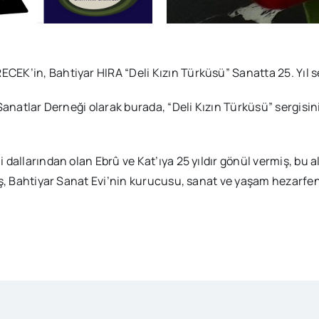
EK’in, Bahtiyar HIRA “Deli Kızın Türküsü” Sanatta 25. Yıl 
anatlar Derneği olarak burada, “Deli Kızın Türküsü” sergisini
dallarından olan Ebrû ve Kat’ıya 25 yıldır gönül vermiş, bu a
ış, Bahtiyar Sanat Evi’nin kurucusu, sanat ve yaşam hezarfen