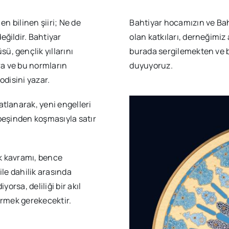
en bilinen şiiri; Ne de
Bahtiyar hocamızın ve Bah
eğildir. Bahtiyar
olan katkıları, derneğimiz 
ü, gençlik yıllarını
burada sergilemekten ve b
ra ve bu normların
duyuyoruz.
odisini yazar.
atlanarak, yeni engelleri
 peşinden koşmasıyla satır
lık kavramı, bence
ile dahilik arasında
yorsa, deliliği bir akıl
dirmek gerekecektir.