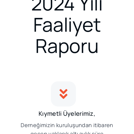
2024 Yılı
Faaliyet
Raporu
Kıymetli Üyelerimiz,
Derneğimizin kuruluşundan itibaren
geçen yaklaşık altı aylık süre