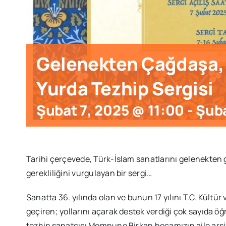
Gelenekten Çağdaşa, 
Yurda Tezhip Sergisi
Şubat 7, 2025 @ 11:00
-
Şuba
Tarihi çerçevede, Türk-İslam sanatlarını gelenekten 
gerekliliğini vurgulayan bir sergi…
Sanatta 36. yılında olan ve bunun 17 yılını T.C. Kültü
geçiren; yollarını açarak destek verdiği çok sayıda 
tezhip sanatçısı Memnune Birkan hocamızın aile arşi