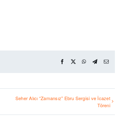
Facebook
X
WhatsApp
Telegram
Email
Seher Alıcı “Zamansız” Ebru Sergisi ve İcazet
Töreni