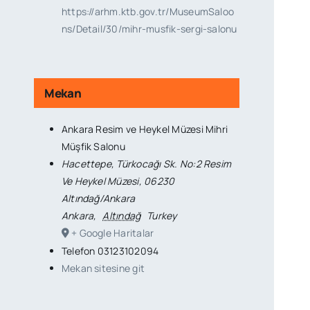
https://arhm.ktb.gov.tr/MuseumSaloo
ns/Detail/30/mihr-musfik-sergi-salonu
Mekan
Ankara Resim ve Heykel Müzesi Mihri
Müşfik Salonu
Hacettepe, Türkocağı Sk. No:2 Resim
Ve Heykel Müzesi, 06230
Altındağ/Ankara
Ankara
,
Altındağ
Turkey
+ Google Haritalar
Telefon
03123102094
Mekan sitesine git