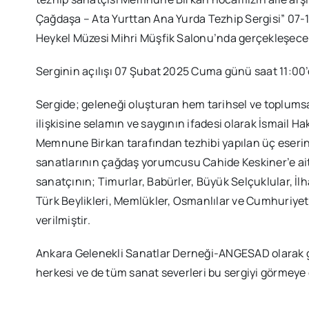
Çağdaşa – Ata Yurttan Ana Yurda Tezhip Sergisi” 07-
Heykel Müzesi Mihri Müşfik Salonu’nda gerçekleşecek
Serginin açılışı 07 Şubat 2025 Cuma günü saat 11:00’d
Sergide; geleneği oluşturan hem tarihsel ve toplumsa
ilişkisine selamın ve saygının ifadesi olarak İsmail Ha
Memnune Birkan tarafından tezhibi yapılan üç eseri
sanatlarının çağdaş yorumcusu Cahide Keskiner’e ait
sanatçının; Timurlar, Babürler, Büyük Selçuklular, İlh
Türk Beylikleri, Memlükler, Osmanlılar ve Cumhuriye
verilmiştir.
Ankara Gelenekli Sanatlar Derneği-ANGESAD olarak ge
herkesi ve de tüm sanat severleri bu sergiyi görmeye