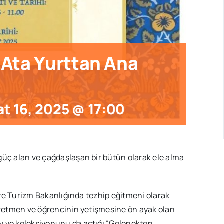
Ata Yurttan Ana
t 16, 2025 @ 17:00
güç alan ve çağdaşlaşan bir bütün olarak ele alma
r ve Turizm Bakanlığında tezhip eğitmeni olarak
öğretmen ve öğrencinin yetişmesine ön ayak olan
v ve koleksiyonunu da açtığı “Gelenekten