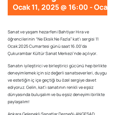
Ocak 11, 2025 @ 16:00
-
Ocak 
Sanat ve yaşam hezarfeni Bahtiyar Hıra ve
öğrencilerinin “Ne Eksik Ne Fazla” kat’ı sergisi 11
Ocak 2025 Cumartesi günü saat 16.00’da
Çukurambar Kültür Sanat Merkezi’nde açılıyor.
Sanatın iyileştirici ve birleştirici gücünü hep birlikte
deneyimlemek için siz değerli sanatseverleri, duygu
ve estetiğin iç içe geçtiği bu özel sergiye davet
ediyoruz. Gelin, kat’ı sanatının renkli ve eşsiz
dünyasında buluşalım ve bu eşsiz deneyimi birlikte
paylaşalım!
Ankara Gelenekli Sanatlar Derneği-ANGESAD